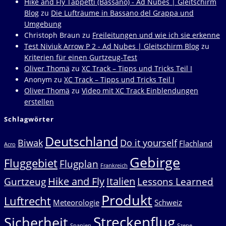
Hike and Fly Tappetti (Bassano) - Ad Nubes | Gleitschirm
Blog
zu
Die Lufträume in Bassano del Grappa und
Umgebung
Christoph Braun
zu
Freileitungen und wie ich sie erkenne
Test Niviuk Arrow P 2 - Ad Nubes | Gleitschirm Blog
zu
Kriterien für einen Gurtzeug-Test
Oliver Thomä
zu
XC Track – Tipps und Tricks Teil I
Anonym
zu
XC Track – Tipps und Tricks Teil I
Oliver Thomä
zu
Video mit XC Track Einblendungen
erstellen
Schlagwörter
Deutschland
Biwak
Do it yourself
Flachland
Acro
Gebirge
Fluggebiet
Flugplan
Frankreich
Hike and Fly
Italien
Gurtzeug
Lessons Learned
Produkt
Luftrecht
Meteorologie
Schweiz
Streckenflug
Sicherheit
Spanien
Szene