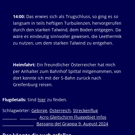
14:00:
Das erwies sich als Trugschluss, so ging es so
langsam in teils heftigen Turbulenzen, hervorgerufen
durch den starken Talwind, dem Boden entgegen. Da
wäre es eindeutig sinnvoller gewesen, die Leethermik
zu nutzen, um dem starken Talwind zu entgehen.
Heimfahrt:
Ein freundlicher Österreicher hat mich
per Anhalter zum Bahnhof Spittal mitgenommen, von
dort konnte ich mit der S-Bahn zurück nach
Greifenburg reisen.
Flugdetails:
Sind
hier
zu finden.
Schlagwörter
:
Gebirge
,
Österreich
,
Streckenflug
Weitere
Vorheriger Beitrag
Acro Gleitschirm Fluggebiet Infos
Nächster Beitrag
Bassano del Grappa 9. August 2024
Artikel
ansehen