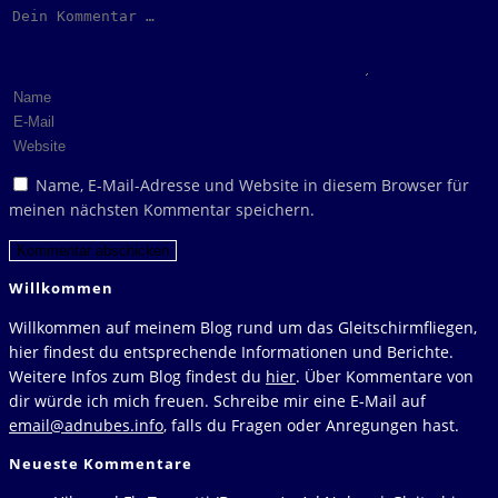
Kommentar
Gib
deinen
Gib
Namen
deine
Gib
oder
E-
deine
Name, E-Mail-Adresse und Website in diesem Browser für
Benutzernamen
Mail-
Website-
meinen nächsten Kommentar speichern.
zum
Adresse
URL
Kommentieren
zum
ein
ein
Kommentieren
(optional)
Willkommen
ein
Willkommen auf meinem Blog rund um das Gleitschirmfliegen,
hier findest du entsprechende Informationen und Berichte.
Weitere Infos zum Blog findest du
hier
. Über Kommentare von
dir würde ich mich freuen. Schreibe mir eine E-Mail auf
email@adnubes.info
, falls du Fragen oder Anregungen hast.
Neueste Kommentare