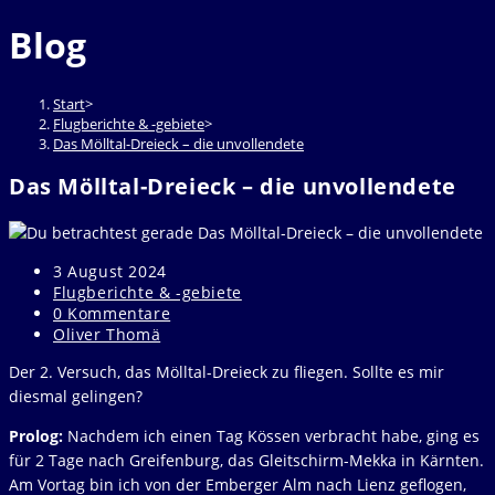
durchsuchen
to
Blog
close
the
search
Start
>
panel.
Flugberichte & -gebiete
>
Das Mölltal-Dreieck – die unvollendete
Das Mölltal-Dreieck – die unvollendete
Beitrag
3 August 2024
veröffentlicht:
Beitrags-
Flugberichte & -gebiete
Kategorie:
Beitrags-
0 Kommentare
Kommentare:
Beitrags-
Oliver Thomä
Autor:
Der 2. Versuch, das Mölltal-Dreieck zu fliegen. Sollte es mir
diesmal gelingen?
Prolog:
Nachdem ich einen Tag Kössen verbracht habe, ging es
für 2 Tage nach Greifenburg, das Gleitschirm-Mekka in Kärnten.
Am Vortag bin ich von der Emberger Alm nach Lienz geflogen,