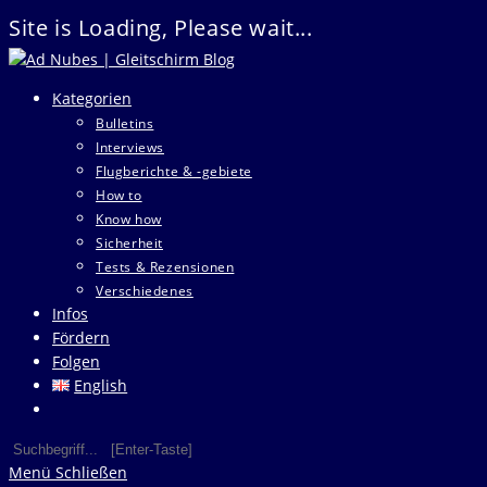
Site is Loading, Please wait...
Zum
Inhalt
Kategorien
springen
Bulletins
Interviews
Flugberichte & -gebiete
How to
Know how
Sicherheit
Tests & Rezensionen
Verschiedenes
Infos
Fördern
Folgen
English
Website-
Suche
Diese
Press
umschalten
Website
Escape
Menü
Schließen