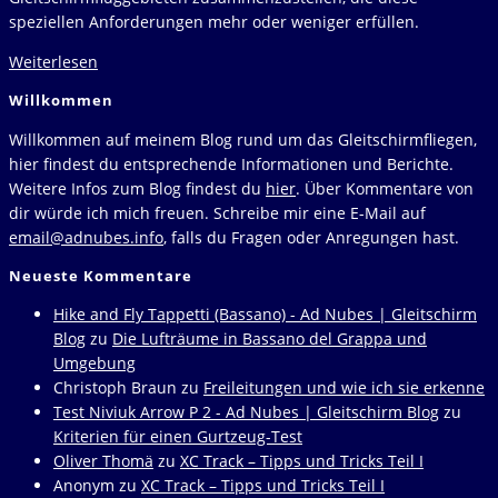
speziellen Anforderungen mehr oder weniger erfüllen.
Acro
Weiterlesen
Gleitschirm
Willkommen
Fluggebiet
Infos
Willkommen auf meinem Blog rund um das Gleitschirmfliegen,
hier findest du entsprechende Informationen und Berichte.
Weitere Infos zum Blog findest du
hier
. Über Kommentare von
dir würde ich mich freuen. Schreibe mir eine E-Mail auf
email@adnubes.info
, falls du Fragen oder Anregungen hast.
Neueste Kommentare
Hike and Fly Tappetti (Bassano) - Ad Nubes | Gleitschirm
Blog
zu
Die Lufträume in Bassano del Grappa und
Umgebung
Christoph Braun
zu
Freileitungen und wie ich sie erkenne
Test Niviuk Arrow P 2 - Ad Nubes | Gleitschirm Blog
zu
Kriterien für einen Gurtzeug-Test
Oliver Thomä
zu
XC Track – Tipps und Tricks Teil I
Anonym
zu
XC Track – Tipps und Tricks Teil I