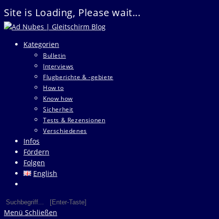
Site is Loading, Please wait...
Zum
Inhalt
Kategorien
springen
Bulletin
Interviews
Flugberichte & -gebiete
How to
Know how
Sicherheit
Tests & Rezensionen
Verschiedenes
Infos
Fördern
Folgen
English
Website-
Suche
Diese
Press
umschalten
Website
Escape
Menü
Schließen