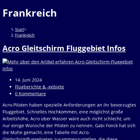
durchsuchen
to
Frankreich
close
the
search
Start
>
panel.
Frankreich
Acro Gleitschirm Fluggebiet Infos
Beitrag
14. Juni 2024
veröffentlicht:
Beitrags-
Flugberichte & -gebiete
Kategorie:
Beitrags-
0 Kommentare
Kommentare:
Acro-Piloten haben spezielle Anforderungen an ihr bevorzugtes
Fluggebiet. Schnelles Hochkommen, eine möglichst große
Arbeitshöhe, Acro über Wasser wäre auch nicht schlecht, um
nur einige Wünsche der Piloten zu nennen. Gabi Fonck hat sich
die Mühe gemacht, eine Tabelle mit Acro-
Gleitschirmfluggebieten zusammenzustellen, die diese