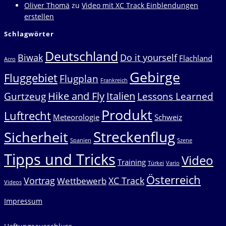
Oliver Thomä
zu
Video mit XC Track Einblendungen
erstellen
Schlagwörter
Deutschland
Biwak
Do it yourself
Flachland
Acro
Gebirge
Fluggebiet
Flugplan
Frankreich
Hike and Fly
Italien
Gurtzeug
Lessons Learned
Produkt
Luftrecht
Meteorologie
Schweiz
Streckenflug
Sicherheit
Spanien
Szene
Tipps und Tricks
Video
Training
Türkei
Vario
Österreich
Vortrag
XC Track
Wettbewerb
Videos
Impressum