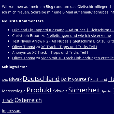
Benediktenwand,
Willkommen auf meinem Blog rund um das Gleitschirmfliegen, hie
Bayern,
ich mich freuen. Schreibe mir eine E-Mail auf
email@adnubes.in
Deutschland
Neueste Kommentare
Hike and Fly Tappetti (Bassano) - Ad Nubes | Gleitschirm B
Christoph Braun
zu
Freileitungen und wie ich sie erkenne
Test Niviuk Arrow P 2 - Ad Nubes | Gleitschirm Blog
zu
Krit
Oliver Thomä
zu
XC Track – Tipps und Tricks Teil I
Anonym
zu
XC Track – Tipps und Tricks Teil I
Oliver Thomä
zu
Video mit XC Track Einblendungen erstell
Schlagwörter
Deutschland
Fl
Biwak
Do it yourself
Flachland
Acro
Produkt
Sicherheit
Meteorologie
Schweiz
Spanien
Österreich
Track
Impressum