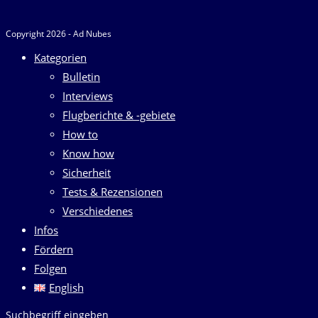
Copyright 2026 - Ad Nubes
Kategorien
Bulletin
Interviews
Flugberichte & -gebiete
How to
Know how
Sicherheit
Tests & Rezensionen
Verschiedenes
Infos
Fördern
Folgen
English
Diese
Suchbegriff eingeben