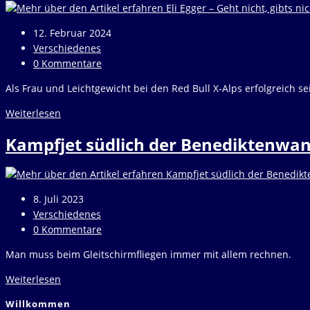
Beitrag
12. Februar 2024
veröffentlicht:
Beitrags-
Verschiedenes
Kategorie:
Beitrags-
0 Kommentare
Kommentare:
Als Frau und Leichtgewicht bei den Red Bull X-Alps erfolgreich s
Eli
Weiterlesen
Egger
Kampfjet südlich der Benediktenwan
–
Geht
nicht,
gibts
Beitrag
8. Juli 2023
nicht
veröffentlicht:
Beitrags-
Verschiedenes
Kategorie:
Beitrags-
0 Kommentare
Kommentare:
Man muss beim Gleitschirmfliegen immer mit allem rechnen.
Kampfjet
Weiterlesen
südlich
Willkommen
der