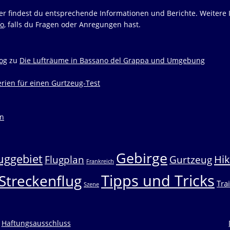
r findest du entsprechende Informationen und Berichte. Weitere 
fo
, falls du Fragen oder Anregungen hast.
log
zu
Die Lufträume in Bassano del Grappa und Umgebung
erien für einen Gurtzeug-Test
en
Gebirge
uggebiet
Hik
Flugplan
Gurtzeug
Frankreich
Tipps und Tricks
Streckenflug
Tra
Szene
Haftungsausschluss