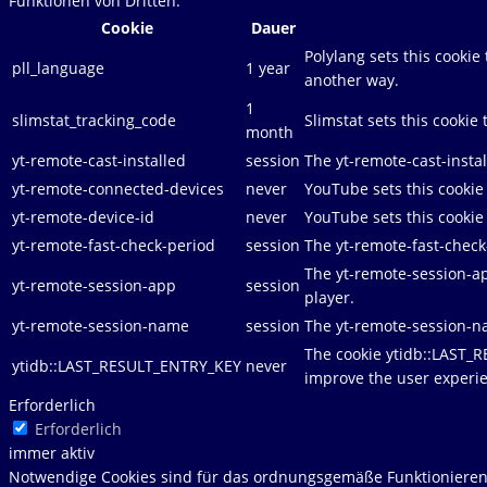
Funktionen von Dritten.
Cookie
Dauer
Polylang sets this cooki
pll_language
1 year
another way.
1
slimstat_tracking_code
Slimstat sets this cookie 
month
yt-remote-cast-installed
session
The yt-remote-cast-insta
yt-remote-connected-devices
never
YouTube sets this cookie
yt-remote-device-id
never
YouTube sets this cookie
yt-remote-fast-check-period
session
The yt-remote-fast-check
The yt-remote-session-a
yt-remote-session-app
session
player.
yt-remote-session-name
session
The yt-remote-session-n
The cookie ytidb::LAST_R
ytidb::LAST_RESULT_ENTRY_KEY
never
improve the user experie
Erforderlich
Erforderlich
immer aktiv
Notwendige Cookies sind für das ordnungsgemäße Funktionieren d