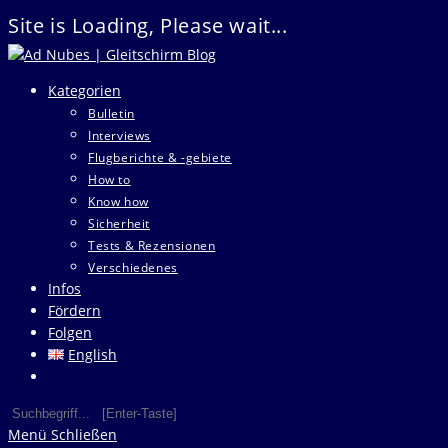
Site is Loading, Please wait...
Zum
Inhalt
Kategorien
springen
Bulletin
Interviews
Flugberichte & -gebiete
How to
Know how
Sicherheit
Tests & Rezensionen
Verschiedenes
Infos
Fördern
Folgen
English
Website-
Suche
Diese
Press
umschalten
Website
Escape
Menü
Schließen