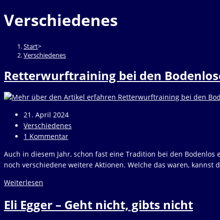
durchsuchen
to
Verschiedenes
close
the
search
Start
>
panel.
Verschiedenes
Retterwurftraining bei den Bodenlo
Beitrag
21. April 2024
veröffentlicht:
Beitrags-
Verschiedenes
Kategorie:
Beitrags-
1 Kommentar
Kommentare:
Auch in diesem Jahr, schon fast eine Tradition bei den Bodenlos e
noch verschiedene weitere Aktionen. Welche das waren, kannst d
Retterwurftraining
Weiterlesen
bei
Eli Egger – Geht nicht, gibts nicht
den
Bodenlosen