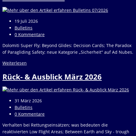
Beitrag
19 Juli 2026
veröffentlicht:
Beitrags-
Bulletins
Kategorie:
Beitrags-
0 Kommentare
Kommentare:
Dolomiti Super Fly; Beyond Glides: Decision Cards; The Paradox
of Paragliding Safety; neue Kategorie „Sicherheit“ auf Ad Nubes.
Bulletins
Weiterlesen
07/2026
Rück- & Ausblick März 2026
Beitrag
31 März 2026
veröffentlicht:
Beitrags-
Bulletins
Kategorie:
Beitrags-
0 Kommentare
Kommentare:
Verhalten bei Rettungseinsätzen; was bedeuten die
reaktivierten Low Flight Areas; Between Earth and Sky - trough