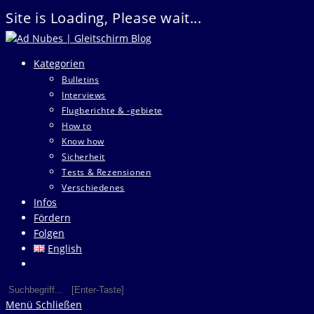
Site is Loading, Please wait...
Zum
Inhalt
Kategorien
springen
Bulletins
Interviews
Flugberichte & -gebiete
How to
Know how
Sicherheit
Tests & Rezensionen
Verschiedenes
Infos
Fördern
Folgen
English
Website-
Suche
Diese
Press
umschalten
Website
Escape
Menü
Schließen