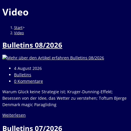
durchsuchen
to
Video
close
the
search
Start
>
panel.
Video
Bulletins 08/2026
Beitrag
4 August 2026
veröffentlicht:
Beitrags-
Bulletins
Kategorie:
Beitrags-
0 Kommentare
Kommentare:
Warum Glück keine Strategie ist; Kruger-Dunning-Effekt;
Besessen von der Idee, das Wetter zu verstehen; Toftum Bjerge
Denmark magic Paragliding
Bulletins
Weiterlesen
08/2026
Bulletins 07/2026