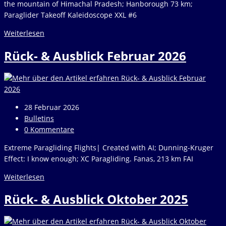
the mountain of Himachal Pradesh; Hanborough 73 km;
Paraglider Takeoff Kaleidoscope XXL #6
Rück-
Weiterlesen
&
Rück- & Ausblick Februar 2026
Ausblick
März
2026
Beitrag
28 Februar 2026
veröffentlicht:
Beitrags-
Bulletins
Kategorie:
Beitrags-
0 Kommentare
Kommentare:
Extreme Paragliding Flights| Created with AI; Dunning-Kruger
Effect: I know enough; XC Paragliding. Fanas, 213 km FAI
Rück-
Weiterlesen
&
Rück- & Ausblick Oktober 2025
Ausblick
Februar
2026