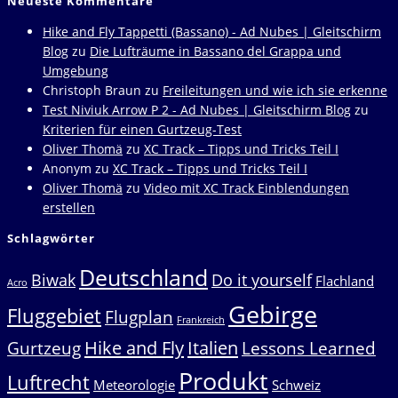
Neueste Kommentare
Hike and Fly Tappetti (Bassano) - Ad Nubes | Gleitschirm
Blog
zu
Die Lufträume in Bassano del Grappa und
Umgebung
Christoph Braun
zu
Freileitungen und wie ich sie erkenne
Test Niviuk Arrow P 2 - Ad Nubes | Gleitschirm Blog
zu
Kriterien für einen Gurtzeug-Test
Oliver Thomä
zu
XC Track – Tipps und Tricks Teil I
Anonym
zu
XC Track – Tipps und Tricks Teil I
Oliver Thomä
zu
Video mit XC Track Einblendungen
erstellen
Schlagwörter
Deutschland
Biwak
Do it yourself
Flachland
Acro
Gebirge
Fluggebiet
Flugplan
Frankreich
Hike and Fly
Italien
Gurtzeug
Lessons Learned
Produkt
Luftrecht
Meteorologie
Schweiz