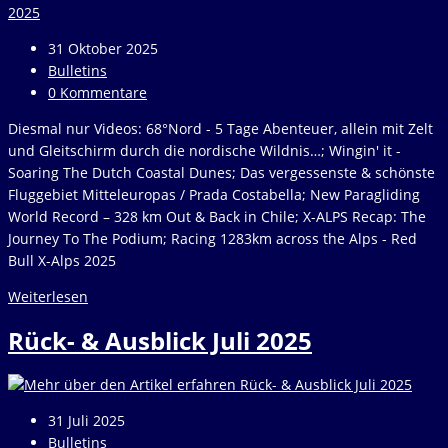
Beitrag
31 Oktober 2025
veröffentlicht:
Beitrags-
Bulletins
Kategorie:
Beitrags-
0 Kommentare
Kommentare:
Diesmal nur Videos: 68°Nord - 5 Tage Abenteuer, allein mit Zelt
und Gleitschirm durch die nordische Wildnis…; Wingin' it -
Soaring The Dutch Coastal Dunes; Das vergessenste & schönste
Fluggebiet Mitteleuropas / Prada Costabella; New Paragliding
World Record – 328 km Out & Back in Chile; X-ALPS Recap: The
Journey To The Podium; Racing 1283km across the Alps - Red
Bull X-Alps 2025
Rück-
Weiterlesen
&
Rück- & Ausblick Juli 2025
Ausblick
Oktober
2025
Beitrag
31 Juli 2025
veröffentlicht:
Beitrags-
Bulletins