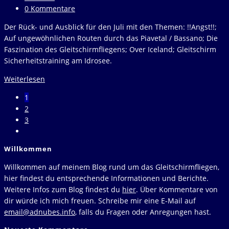
Kategorie:
Beitrags-
0 Kommentare
Kommentare:
Der Rück- und Ausblick für den Juli mit den Themen: !!Angst!!;
Auf ungewöhnlichen Routen durch das Piavetal / Bassano; Die
Faszination des Gleitschirmfliegens; Over Iceland; Gleitschirm
Sicherheitstraining am Idrosee.
Rück-
Weiterlesen
&
1
Ausblick
2
Juli
3
2025
Zur
nächsten
Willkommen
Seite
Willkommen auf meinem Blog rund um das Gleitschirmfliegen,
hier findest du entsprechende Informationen und Berichte.
Weitere Infos zum Blog findest du
hier
. Über Kommentare von
dir würde ich mich freuen. Schreibe mir eine E-Mail auf
email@adnubes.info
, falls du Fragen oder Anregungen hast.