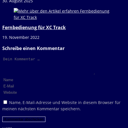
30. August 2025
Fernbedienung für XC Track
19. November 2022
Schreibe einen Kommentar
Kommentar
Gib
deinen
Gib
Namen
deine
Gib
oder
E-
deine
Name, E-Mail-Adresse und Website in diesem Browser für
Benutzernamen
Mail-
Website-
meinen nächsten Kommentar speichern.
zum
Adresse
URL
Kommentieren
zum
ein
ein
Kommentieren
(optional)