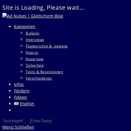
Site is Loading, Please wait...
Zum
Inhalt
Kategorien
springen
Bulletin
Interviews
Flugberichte & -gebiete
How to
Know how
Sicherheit
Tests & Rezensionen
Verschiedenes
Infos
Fördern
Folgen
English
Website-
Suche
Diese
Press
umschalten
Website
Escape
Menü
Schließen