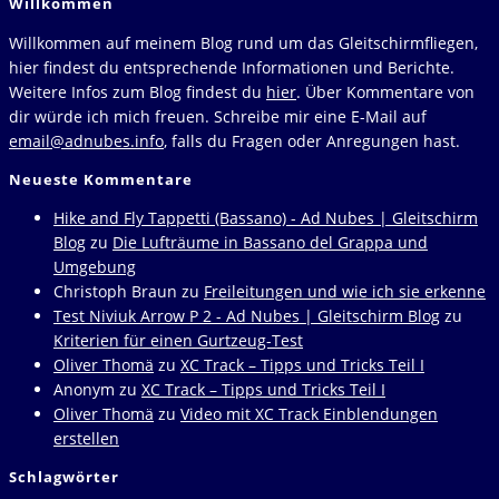
Willkommen
ein
Willkommen auf meinem Blog rund um das Gleitschirmfliegen,
hier findest du entsprechende Informationen und Berichte.
Weitere Infos zum Blog findest du
hier
. Über Kommentare von
dir würde ich mich freuen. Schreibe mir eine E-Mail auf
email@adnubes.info
, falls du Fragen oder Anregungen hast.
Neueste Kommentare
Hike and Fly Tappetti (Bassano) - Ad Nubes | Gleitschirm
Blog
zu
Die Lufträume in Bassano del Grappa und
Umgebung
Christoph Braun
zu
Freileitungen und wie ich sie erkenne
Test Niviuk Arrow P 2 - Ad Nubes | Gleitschirm Blog
zu
Kriterien für einen Gurtzeug-Test
Oliver Thomä
zu
XC Track – Tipps und Tricks Teil I
Anonym
zu
XC Track – Tipps und Tricks Teil I
Oliver Thomä
zu
Video mit XC Track Einblendungen
erstellen
Schlagwörter