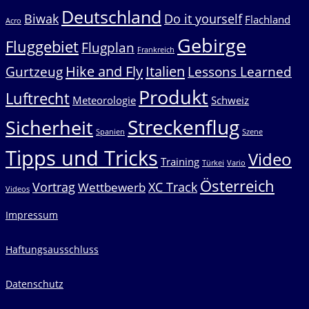
Deutschland
Biwak
Do it yourself
Flachland
Acro
Gebirge
Fluggebiet
Flugplan
Frankreich
Hike and Fly
Italien
Gurtzeug
Lessons Learned
Produkt
Luftrecht
Meteorologie
Schweiz
Streckenflug
Sicherheit
Spanien
Szene
Tipps und Tricks
Video
Training
Türkei
Vario
Österreich
Vortrag
XC Track
Wettbewerb
Videos
Impressum
Haftungsausschluss
Datenschutz