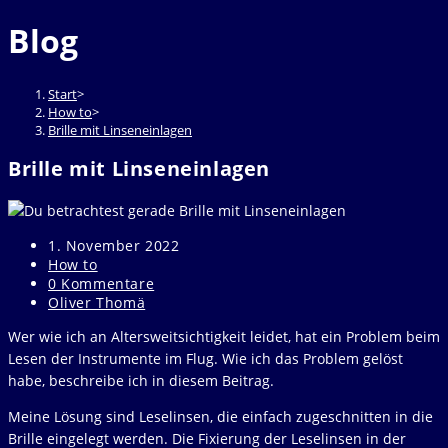
durchsuchen
to
Blog
close
the
search
Start
>
panel.
How to
>
Brille mit Linseneinlagen
Brille mit Linseneinlagen
Beitrag
1. November 2022
veröffentlicht:
Beitrags-
How to
Kategorie:
Beitrags-
0 Kommentare
Kommentare:
Beitrags-
Oliver Thomä
Autor:
Wer wie ich an Altersweitsichtigkeit leidet, hat ein Problem beim
Lesen der Instrumente im Flug. Wie ich das Problem gelöst
habe, beschreibe ich in diesem Beitrag.
Meine Lösung sind Leselinsen, die einfach zugeschnitten in die
Brille eingelegt werden. Die Fixierung der Leselinsen in der