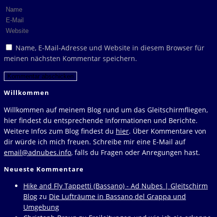
Gib
deinen
Gib
Namen
deine
Gib
oder
E-
deine
Name, E-Mail-Adresse und Website in diesem Browser für
Benutzernamen
Mail-
Website-
meinen nächsten Kommentar speichern.
zum
Adresse
URL
Kommentieren
zum
ein
ein
Kommentieren
(optional)
Willkommen
ein
Willkommen auf meinem Blog rund um das Gleitschirmfliegen,
hier findest du entsprechende Informationen und Berichte.
Weitere Infos zum Blog findest du
hier
. Über Kommentare von
dir würde ich mich freuen. Schreibe mir eine E-Mail auf
email@adnubes.info
, falls du Fragen oder Anregungen hast.
Neueste Kommentare
Hike and Fly Tappetti (Bassano) - Ad Nubes | Gleitschirm
Blog
zu
Die Lufträume in Bassano del Grappa und
Umgebung