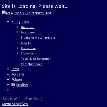
Site is Loading, Please wait...
Zum
Inhalt
Kategorien
springen
Bulletins
Interviews
Flugberichte & -gebiete
How to
Know how
Sicherheit
Tests & Rezensionen
Verschiedenes
Infos
Fördern
Folgen
English
Website-
Suche
Diese
Press
umschalten
Website
Escape
Menü
Schließen