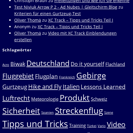
Christoph Braun
zu
Freileitungen und wie ich sie erkenne
Test Niviuk Arrow P 2 - Ad Nubes | Gleitschirm Blog
zu
Kriterien für einen Gurtzeug-Test
Oliver Thomä
zu
XC Track – Tipps und Tricks Teil I
Anonym
zu
XC Track – Tipps und Tricks Teil I
Oliver Thomä
zu
Video mit XC Track Einblendungen
erstellen
Schlagwörter
Deutschland
Biwak
Do it yourself
Flachland
Acro
Gebirge
Fluggebiet
Flugplan
Frankreich
Hike and Fly
Italien
Gurtzeug
Lessons Learned
Produkt
Luftrecht
Meteorologie
Schweiz
Streckenflug
Sicherheit
Spanien
Szene
Tipps und Tricks
Video
Training
Türkei
Vario