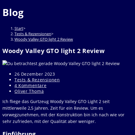
durchsuchen
to
Blog
close
the
search
Start
>
panel.
Tests & Rezensionen
>
Woody Valley GTO light 2 Review
Woody Valley GTO light 2 Review
Beitrag
26 Dezember 2023
veröffentlicht:
Beitrags-
Tests & Rezensionen
Kategorie:
Beitrags-
4 Kommentare
Kommentare:
Beitrags-
Oliver Thomä
Autor:
Ich fliege das Gurtzeug Woody Valley GTO Light 2 seit
mittlerweile 2,5 Jahren. Zeit für ein Review. Um es
vorwegzunehmen, mit der Konstruktion bin ich nach wie vor
sehr zufrieden, mit der Qualität aber weniger.
Einführung